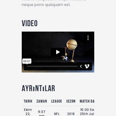
neque porro quisquam est.
Video
Ayrıntılar
Tarih
Zaman
League
Sezon
Match Day
Tam zama
Ekim
15:00 Sat
9:37
22,
NFL
2018
25th July
73'
am