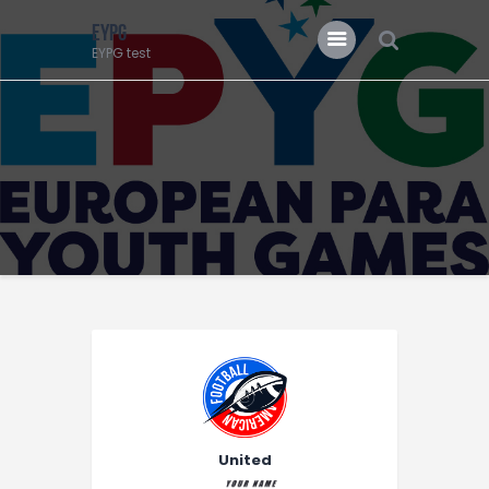
EYPG
EYPG test
EYPG
EYPG test
United